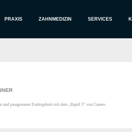
PRAXIS
ZAHNMEDIZIN
SERVICES
K
NNER
en und passgenauen Endergebnis mit dem „Rapid 3“ von Cameo.