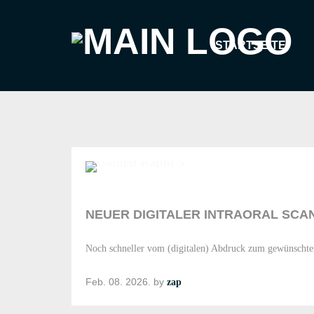
STARTSEITE
NEUER DIGITALER INTRAORAL SCA
Noch schneller vom (digitalen) Abdruck zum gewünscht
Feb. 08. 2026.
by
zap