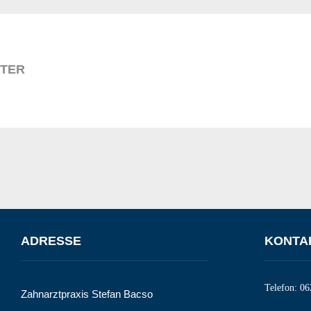
ITER
ADRESSE
KONTA
Telefon:
06
Zahnarztpraxis Stefan Bacso