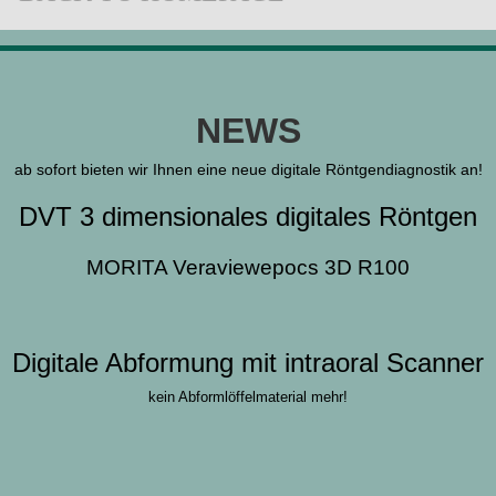
NEWS
ab sofort bieten wir Ihnen eine neue digitale Röntgendiagnostik an!
DVT 3 dimensionales digitales Röntgen
MORITA Veraviewepocs 3D R100
ADRESSE
KONTA
Digitale Abformung mit intraoral Scanner
kein Abformlöffelmaterial mehr!
Telefon:
06
Zahnarztpraxis Stefan Bacso
Email:
info
Wasserbett 1
Öffnungszei